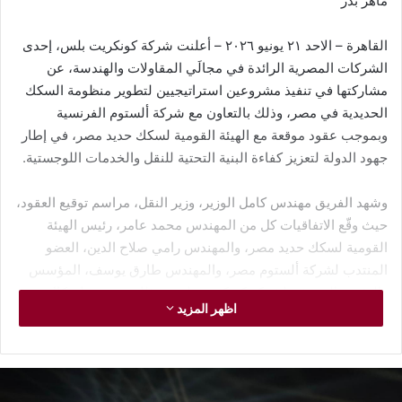
ماهر بدر
القاهرة – الاحد ٢١ يونيو ٢٠٢٦ – أعلنت شركة كونكريت بلس، إحدى
الشركات المصرية الرائدة في مجالَي المقاولات والهندسة، عن
مشاركتها في تنفيذ مشروعين استراتيجيين لتطوير منظومة السكك
الحديدية في مصر، وذلك بالتعاون مع شركة ألستوم الفرنسية
وبموجب عقود موقعة مع الهيئة القومية لسكك حديد مصر، في إطار
جهود الدولة لتعزيز كفاءة البنية التحتية للنقل والخدمات اللوجستية.
وشهد الفريق مهندس كامل الوزير، وزير النقل، مراسم توقيع العقود،
حيث وقّع الاتفاقيات كل من المهندس محمد عامر، رئيس الهيئة
القومية لسكك حديد مصر، والمهندس رامي صلاح الدين، العضو
المنتدب لشركة ألستوم مصر، والمهندس طارق يوسف، المؤسس
والرئيس التنفيذي لشركة كونكريت بلس، وذلك بحضور باسكال
اظهر المزيد
فورث، المستشار الاقتصادي ورئيس القسم الاقتصادي بالسفارة
الفرنسية بالقاهرة، والمهندس وجدي رضوان، نائب وزير النقل
لشؤون السكك الحديدية والأنفاق، ومارتن فوجور، رئيس شركة
ألستوم لمنطقة أفريقيا والشرق الأوسط وآسيا الوسطى (AMECA)