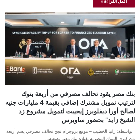
أكمل القراءة »
بنك مصر يقود تحالف مصرفي من أربعة بنوك
لترتيب تمويل مشترك إضافي بقيمة 4 مليارات جنيه
لصالح أورا ديفلوبرز إيجيبت لتمويل مشروع زد
الشيخ زايد” بحضور ساويرس
بواسطة: رانيا الخطيب – موقع بروجرام نجح تحالف مصرفي يضم أربعة
من كبرى البنوك المصرية بقيادة بنك مصر بصفته…