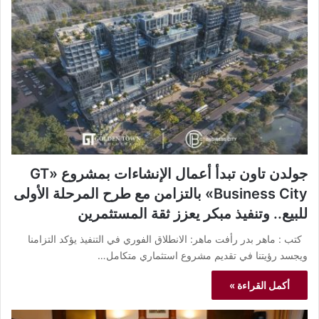
جولدن تاون تبدأ أعمال الإنشاءات بمشروع «GT
Business City» بالتزامن مع طرح المرحلة الأولى
للبيع.. وتنفيذ مبكر يعزز ثقة المستثمرين
كتب : ماهر بدر رأفت ماهر: الانطلاق الفوري في التنفيذ يؤكد التزامنا
ويجسد رؤيتنا في تقديم مشروع استثماري متكامل…
أكمل القراءة »