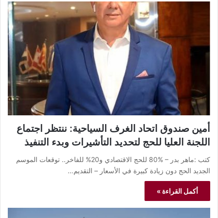
أمين صندوق اتحاد الغرف السياحية: ننتظر اجتماع
اللجنة العليا للحج لتحديد التأشيرات وبدء التنفيذ
كتب :ماهر بدر – %80 للحج الاقتصادي و20% للفاخر.. توقعات الموسم
الجديد الحج دون زيادة كبيرة في الأسعار – التقديم…
أكمل القراءة »