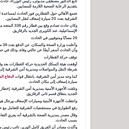
تابع الدكتور مصطفى مدبولى، رئيس الوزراء، حادث 
بتقديم الرعاية الصحية اللازمة للمصابين.
تجمع الأهالي حول القطارين فور الحادث لمساعدة 
الشرقية بعدد 20 سيارة إسعاف لنقل المصابين.
الإسماعيلية، عند الكوبرى الجديد بالزقازيق.
29 مصابًا ومتوفيين في الحادث
وأن الحادث أسفر أيضًا عن حالتي وفاة، وذلك في حصي
توقف حركة القطارات
أوقفت هيئة السكك الحديدية حركة القطارات بعد و
شرطة النقل والمواصلات ومديرية أمن الشرقية إلى
كما وجه مدير أمن الشرقية، بانتقال قوات
الدفاع ال
سيارة إسعاف إلى مكان الحادث.
وتلقت الأجهزة الأمنية بمديرية أمن الشرقية، إخطار
الجديد بنطاق قسم ثانى الزقازيق.
وانتقلت الأجهزة الأمنية وسيارات الإسعاف ورجال هيئ
رفع الطوارئ في مستشفيات الشرقية للتعامل مع ح
وقال مصدر بمديرية الصحة بالشرقية أنه يجري الت
بسبب الحادث.
وأكدت مصادر أن الفريق كامل الوزير، نائب رئيس م