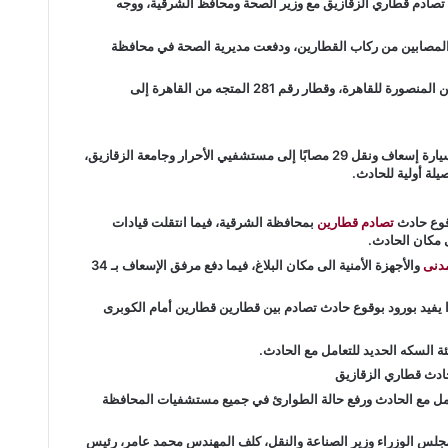
تصادم قطاري الزقازيق مع وزير الصحة ومحافظ الشرقية، ووجه
المصابين من ركاب القطارين، ودفعت مديرية الصحة في محافظة
وكان حادث تصادم وقع بين قطار رقم 336 المتجه من المنصورة للقاهرة، وقطار رقم 281 المتجه من القاهرة إلى
وأعلنت وزارة الصحة والسكان، عن الدفع بعدد 39 سيارة إسعاف ونقل 29 مصابًا إلى مستشفيي الأحرار وجامعة الزقازيق،
لة أولية للحادث.
قوع حادث
تصادم قطارين
بمحافظة الشرقية، فيما انتقلت قيادات
 مكان الحادث.
مدنى
والأجهزة الأمنية الى مكان البلاغ، فيما دفع مرفق الإسعاف بـ 34
ا يفيد بورود بوقوع حادث تصادم بين قطارين قطارين أمام الكوبرى
ة السكه الحديد للتعامل مع الحادث.
ادث قطاري الزقازيق
عامل مع الحادث ورفع حالة الطوارئ في جميع مستشفيات المحافظة
جلس الوزراء وزير الصناعة والنقل، كلف المهندس محمد عامر، رئيس