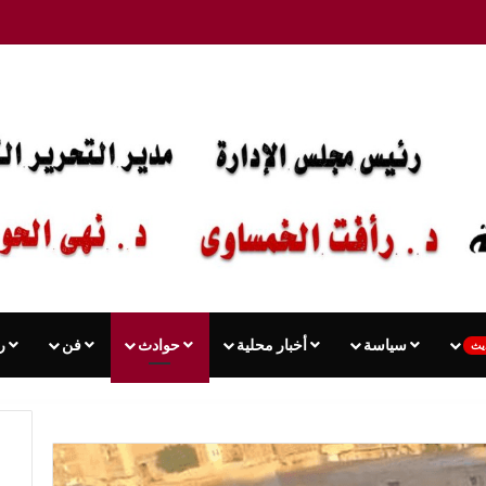
سياسة
أخبار محلية
حوادث
فن
ر
يث