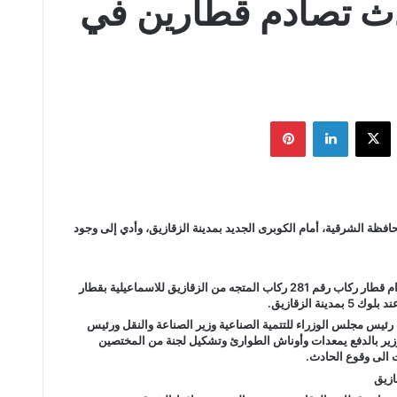
ث تصادم قطارين في
يسبوك
‫X
لينكدإن
بينتيريست
فظة الشرقية، أمام الكوبرى الجديد بمدينة الزقازيق، وأدي إلى وجود
أعلنت هيئة السكك الحديدية عن وقوع حادث اصطدام قطار ركاب رقم 281 ركاب المتجه من الزقازيق للاسماعيلية بقطار
رئيس مجلس الوزراء للتتمية الصناعية وزير الصناعة والنقل ورئيس
لوزير بالدفع يمعدات وأوناش الطوارئ وتشكيل لجنة من المختصين
ت الى وقوع الحادث.
ازيق