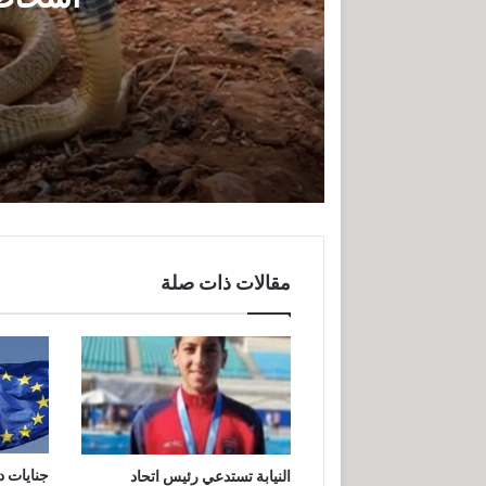
النواب تتحرك لمواجهة انتشار الثعابين بعد وفاة 3 أش
عمرو الباشا يقود دفاعًا قويًا في ق
مقالات ذات صلة
عاجل مصرع اثنين من أخطر العناصر ال
جنايات 
النيابة تستدعي رئيس اتحاد