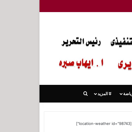
بحث عن
ياضة
المزيد
[location-weather id="98743"]