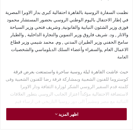
نظمت السفارة الروسية بالقاهرة احتفالية كبرى بدار الاوبرا المصرية
في إطار الاحتفال باليوم الوطني الروسي بحضور المستشار محمود
فوزى وزير الشئون النيابية والقانونية, وشريف فتحي وزير السياحة
والاثار , ود. شريف فاروق وزير التموين والتجارة الداخلية , والطيار
سامح الحفني وزير الطيران المدني , وم. محمد شيمي وزير قطاع
الاعمال العام ,والسفراء وأعضاء السلك الدبلوماسي والشخصيات
العامة
حيث عاشت القاهرة ليلة روسية ساحرة واستمتعت بعرض فرقة
كوستروما للفنون الشعبية وبمشاركة فرقة رضا للفنون الشعبية وفى
كلمته قدم السفير الروسي الشكر لوزارة الثقافة ودار الاوبرا
لاستضافة الاحتفالية مؤكداً اعتزاز الجانب الروسي بتطور العلاقات
الثنائية مع مصر ومشيراً الى دور روسيا التاريخي في ارساء قيم
العدل منذ عقود طويلة فهي التي انقذت البشرية من خطر النازية
اظهر المزيد
وحلفائها ولعبت دورا هاما في القضاء على الاستعمار واليوم تواجه
حلف الناتو الذى يسعى الى تدمير روسيا والعودة الى الهيمنة
العالمية وهم من بدأوا التمدد نحو حدودنا ودفع اوكرانيا للحرب