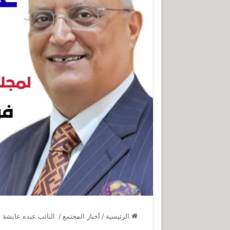
الرئيسية
/
أخبار المجتمع
/
النائب عبده عايشة م