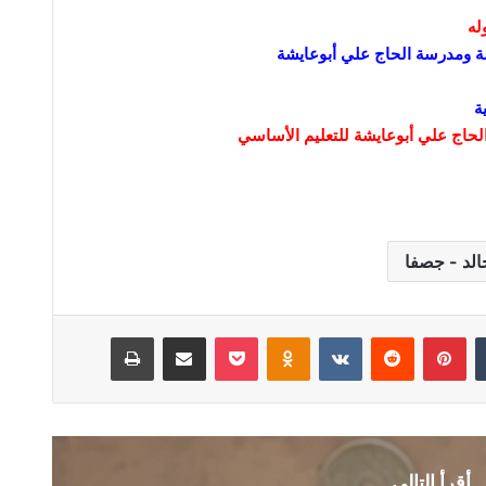
له
ة
لحاج علي أبوعايشة للتعليم الأساسي
الد - جصفا
بينتيريست
Odnoklassniki
‫Pocket
مشاركة عبر البريد
طباعة
أقرأ التالي