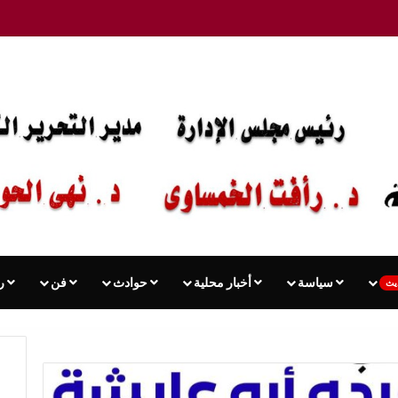
سياسة
أخبار محلية
حوادث
فن
ر
يث