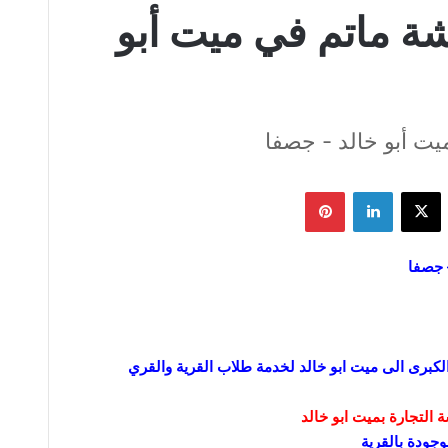
شة ماتم في ميت أبو
يت أبو خالد - جصفا
يسبوك
‫X
لينكدإن
بينتيريست
 جصفا
برى الى ميت ابو خالد لخدمة طلاب القرية والقري
لتجارة بميت ابو خالد
وجودة بالقرية