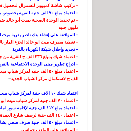
– تركيب شاشة كمبيوتر للسنترال لتحصيل فوات
– اعتماد مبلغ ٧٠ الف جنيه للقرية بخصوص مواسير الصرف الصحي وكهرباء
مليون جنيه
– الموافقة على إنشاء بنك ناصر بقرية ميت اب
– تغطية مصرف ميت ابو خالد الجزء المار بال
– تجديد وإحلال شبكة الكهرباء بالقرية
–
اعتماد شيك بمبلغ ٣٣٦ الف ج للقرية من جمعية الثروة الحيوانية
– ادراج تطوير مبنى الوحدة الاجتماعية بالقرية 
الف ج لاستكمال مركز الشباب الجديد
–
اعتماد شيك ۱۰ آلاف جنية لمركز شباب ميت ابو خالد للطلبات الجماهيرية
–
اعتماد ٧٠ الف جنيه لمركز شباب ميت ابو خالد ۲۰۰۸-
–
اعتماد مبلغ ۱۱۲ الف جنيه لإقامة سور لملعب ميت أبو خالد بطول ۲۸۰ متر
–
اعتماد ١٤٠ الف جنية لرصف شارع العمدة المزرعة وشارع الحدادين ۲۰۰۹ – ۲۰۱۰
– اعتماد مبلغ ٥٠ الف جنية صرف صحي بشارع المجلس القروى
– الموافقة علي الملعب خماسي