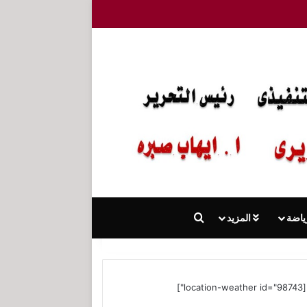
بحث عن
ياضة
المزيد
[location-weather id="98743"]