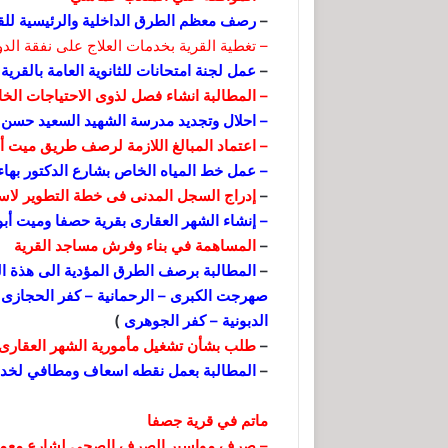
–
رصف معظم الطرق الداخلية والرئيسية للق
– تغطية القرية بخدمات العلاج على نفقة الدو
–
عمل لجنة امتحانات للثانوية العامة بالقرية
– المطالبة انشاء فصل لذوى الاحتياجات الخ
– احلال وتجديد مدرسة الشهيد السعيد حسن 
– اعتماد المبالغ اللازمة لرصف طريق ميت أبو
– عمل خط المياه الخاص بشارع الدكتور بهاء
–
إدراج السجل المدنى فى خطة التطوير لاست
– إنشاء الشهر العقارى بقرية حصفا وميت أبو
–
المساهمة في بناء وفرش مساجد القرية
–
المطالبة برصف الطرق المؤدية الى هذة الق
صهرجت الكبرى – الرحمانية – كفر الحجازى 
الدبونية – كفر الجوهرى
)
–
طلب بشأن تشغيل مأمورية الشهر العقارى ب
–
المطالبة بعمل نقطه اسعاف ومطافي لخدمه
ماتم في قرية جصفا
– صرف مواسير الصرف الصحى لشارع معمل ا