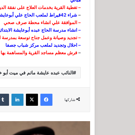
– تغطية القرية بخدمات العلاج على نفقة الدو
–
شراء 42قيراط لملعب الحاج علي أبوعايشة ومدرسة الحاج علي أبوعايشة
– الموافقة علي انشاء محطة صرف صحي
– انشاء مدرسة الحاج عبده أبوعايشة الابتدائي
– تجديد وصيانة وعمل جناح توسعة بمدرسة ا
– احلال وتجديد لملعب مركز شباب جصفا
–
فرش معظم مساجد القرية والمساهمة بها
النائب عبده عايشة ماتم في ميت أبو خ
فيسبوك
‫X
لينكدإن
شاركها