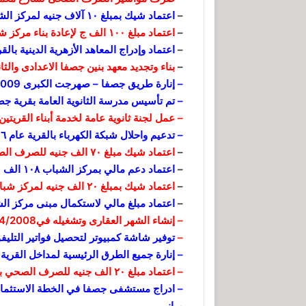
–
اعتماد شيك بمبلغ ١٠ آلاف جنيه لمركز الشباب ۲۰۰٦
–
اعتماد مبلغ ۱۰۰ الف ج لإعادة بناء مركز شباب جصفا للعام المالي 2006/2007
–
اعتماد وإدراج المعاهد الأزهرية الدينية بالقري
–
بناء وتجديد معهد بنين جصفا الاعدادى والثانوي بمبلغ 
– إنارة طريق جصفا – صهرجت الكبرى 2009م
– تم تأسيس مدرسة الثانوية العامة بقرية جص
– عمل لجنة ثانوية عامة لخدمة أبناء القريتين 
– تدعيم واحلال شبكة الكهرباء بالقرية عام
٠٦
–
اعتماد شيك مبلغ ٧٠ الف جنيه للصرف الصحى عام ٢٠٠٧ م
–
اعتماد دعم مالي بمركز الشباب ۱۰۸ الف لعام ۲۰۰7/۲۰۰8
–
اعتماد شيك بمبلغ ۲۰ الف جنيه لمركز شباب قرية جصفا ۲۰۰۸
–
اعتماد مبلغ مالي لاستكمال مبنى مركز ال
– إنشاء الشهر العقارى وتشغيله في1/4/2008م وتم العمل به وتم الانشاء على نفقتي الخاصة
–
توفير شاشة كمبيوتر لتحصيل فواتير التليف
– إنارة جميع الطرق الرئيسية لمداخل القرية
– اعتماد مبلغ ۲۰ الف جنيه للصرف الصحي بشارع التهامي فوده
مباني