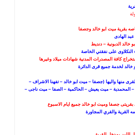
رية
لة
اصه بقرية
ميت
ابو خالد وجصفا
عبد الهادى
 خالد الدبونية – دنديط
 النكلاوى على نفقتي الخاصة
خراج كافة المصدرات المدنية شهادات ميلاد وغيرها
 خالد لخدمة جميع قرى الدائرة
رى منها واليها (جصفا – ميت ابو خالد – تفهنا الاشراف –
– المحمدية – ميت
يعيش – الحاكمية – الصفا – ميت ناجى –
قريتى جصفا وميت ابو خالد جميع ايام الاسبوع
 القرية والقري المجاورة
للبن بمدخل القرية