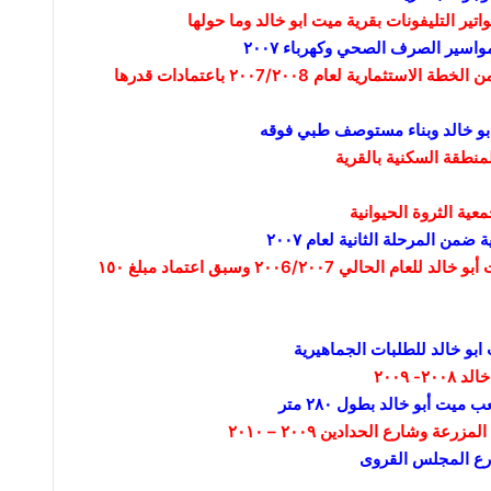
ير التليفونات بقرية ميت ابو خالد وما حولها
٢٠٠٧
– تم تجديد الوحدة الصحية بميت أبو خالد ضمن الخطة الاستثمارية لعام ٢٠٠7/٢٠٠8 باعتمادات قدرها
و خالد
وبناء مستوصف طبي فوقه
منطقة السكنية بالقرية
ضمن المرحلة الثانية لعام ٢٠٠٧
– اعتماد مبلغ ٥٠ الف جنيه لمركز شباب ميت أبو خالد للعام الحالي ٢٠٠6/٢٠٠7 وسبق اعتماد مبلغ ١٥٠
۲۰۰۹