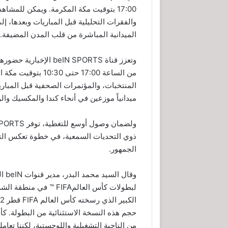
17:00 بتوقيت مكة المكرمة. ويمكن للمشا
والفقرات التحليلية قبل المباريات وبعدها، إ
الميدانية المباشرة من قلب المدن المضيفة.
من الساعة 17:00 حتى
ميدانياً موزعين في أنحاء كندا والمكسيك والو
ذوي التحديات السمعية، في خطوة تعكس التز
الجمهور.
وقا
من الناحية التشغيلية واللوجستية، لكننا تعا