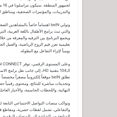
لجم
والتدريبات، والمؤتمرات الصحفية، ومناطق 
وتولي beIN اهتماماً خاصاً بالمشاهدي
ويجمع البرنامج بين الترفيه والمعرفة من خ
تعليمية تعزز قيم الروح الرياضية، والعمل ال
يومياً لإثراء التفاعل مع البطولة.
الـ104 بتقنية HD، إلى جانب نقل
تطلق beIN موقعاً إلكترونياً مصغراً
وتحديثات مباشرة للنتائج، ومحتوى رقمياً حصري
النهائية، واللحظات الحاسمة، والأخبار العاجلة
والتفاعلي، تشمل لقطات حصرية، ومقاطع فيديو
المتابعة من الشاشة إلى المنصات الرقمية.