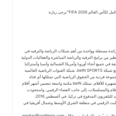
للاشتراك والاطلاع على دليل تغطية beIN الكامل لكأس العالم FIFA 2026™يرجى زيارة
ية رائدة مستقلة وواحدة من أهم شبكات الرياضة والترفيه في
ظير من برامج الترفيه والرياضة المباشرة والفعاليات الدولية
ات و40 دولة بـ 9 لغات مختلفة في جميع أنحاء أوروبا وأمريكا الشمالية وآسيا وأستراليا
ومنطقة الشرق الأوسط وشمال أفريقيا. تتمتع شبكة beIN SPORTS، شبكة القنوات الرياضية العالمية
الإعلامية، بأكبر مجموعة فردية من الحقوق الرياضية التي تمتلكها أي قناة
عالمية، ومن خلال أستديوهات MIRAMAX الشهيرة للأفلام، تمتلك beIN مكتبة واسعة تتضمن أشهر أفلام
لأفلام والمسلسلات، إلى جانب الفضاء الرقمي. واستحوذت
المجموعة على شبكة Digiturk، المزود الرائد للتلفزيون المدفوع في تركيا، في أغسطس 2016،
TOD by المتخصصة بالبث الرقمي في منطقة الشرق الأوسط وشمال أفريقيا في