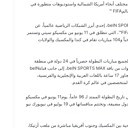
مراسلاً ميدانياً في مختلف أنحاء أمريكا الشمالية واستوديوهات متطورة في
F ™
القاهرة، مصر– 07 يونيو 2026: كشفت beIN SPORTS، إحدى أبرز الشبكات الرياضية عالمياً، عن
خططها الشاملة لتغطية كأس العالم FIFA 2026™، التي تنطلق في 11 يونيو من مكسيكو سيتي وتستمر
حتى 19 يوليو في نيويورك، بمشاركة 48 منتخباً و104 مباريات تقام في كندا والمكسيك والولايات
وتقدم beIN SPORTS تغطية حية ومتكاملة لجميع مباريات البطولة حصرياً في 24 دولة في منطقة
الشرق الأوسط وشمال أفريقيا، عبر ست قنوات من باقة beIN SPORTS MAX، إلى جانب قناةbeIN
SPORTS 4K HDR ، مع بث يومي مباشر يتجاوز 17 ساعة باللغات العربية والإنجليزية والفرنسية،
والمتخصصين في عالم كرة القدم.
وتنطلق النسخة الثالثة والعشرون الأضخم في تاريخ البطولة الممتد لـ 96 عاماً، يوم11 يونيو في مكسيكو
سيتي بمشاركة 48 منتخباً تتنافس في ثلاث دول مضيفة، وتختتم منافساتها في 19 يوليو في نيويورك نيو
اة الافتتاحية بين المكسيك وجنوب أفريقيا مباشرة من ملعب أزتيكا،