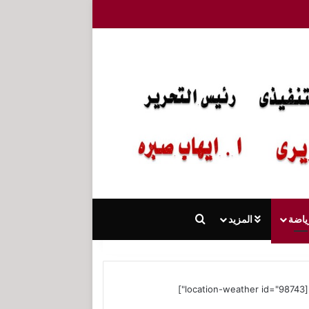
بحث عن
ياضة
المزيد
[location-weather id="98743"]