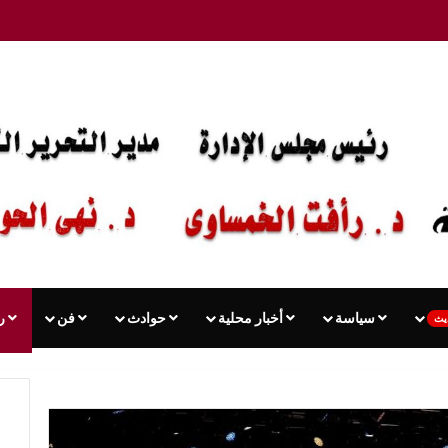
سياسة
أخبار محلية
حوادث
فن
ر
يث