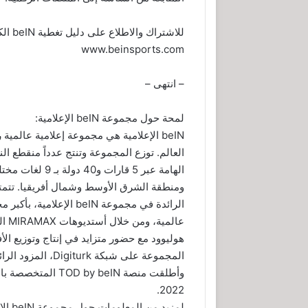
www.beinsports.com
– انتهى –
لمحة حول مجموعة beIN الإعلامية:
beIN الإعلامية هي مجموعة إعلامية عالم
العالم. توزع المجموعة وتنتج عدداً منقطع الن
الهامة عبر 5 قار
الرائدة في مجموعة beIN 
هوليوود مع حضور متزايد في إنتاج وتوزيع ا
وأطلقت منصة  beIN
2022.
لمزيد من المعلومات حول مجموعة beIN الإعلامية، يُرجى التواصل من خلال: mediaoffice@bein.com