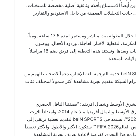
هدين أيضاً الاستمتاع بأفلام وثائقية أصلية مخصصة للمنتخبات،
لى جانب التحليلات المعمقة من داخل الاستوديو والتقارير
وتعزز قناة beIN SPORTS الإخبارية حضورها خلال البطولة ببث مباشر ومستمر لمدة 17.5 ساعة يومياً،
 10:30 بتوقيت مكة المكرمة، لتغطية الأخبار العاجلة، وردود الأفعال، ووصول
المنتخبات، والمؤتمرات الصحفية قبل المباريات وبعدها. وتستند هذه التغطية إلى فريق يضم 18 مراسلاً
لايات المتحدة.
ولضمان وصول أوسع للتغطية، توفر beIN SPORTS خدمة الترجمة بلغة الإشارة دعماً لأصحاب الهمم من
ام الشبكة بتقديم تجربة مشاهدة أكثر شمولاً لمختلف فئات
ل السيد محمد البدر، مدير قنوات beIN الشرق الأوسط وشمال أفريقيا: “بصفتنا الناقل الحصري
لبطولات كأس العالمFIFA ™ في منطقة الشرق الأوسط وشمال أفريقيا منذ عام 2014، وامتداداً للإرث
الكبير الذي رسخته كأس العالم FIFA قطر 2022™، نستعد في beIN SPORTS لتقديم تغطية ترتقي إلى
حجم هذه النسخة الاستثنائية من البطولة. كأس العالمFIFA 2026 ™ ستكون الأكبر والأطول والأكثر تعقيداً
ملنا مع هذا التحدي كفرصة لإعادة تعريف تجربة المشاهدة