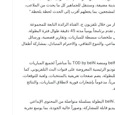
هور المنطقة. سيكون مراسلونا في 16 مدينة مضيفة، وسننقل للجماهير كل ما يحدث من الملاعب،
المشجعين، بما يجعلهم أقرب إلى الحدث لحظة بلحظة.”
ن الصغار من خلال تلفزيون ج، القناة الرائدة التابعة للمجموعة
والتي تبث برامج الأطفال باللغة العربية، التي تقدم برنامجاً يومياً مدته 45 دقيقة طوال فترة البطولة.
لال ملخصات مبسطة للمباريات، وتقارير قصصية، ورسائل
جماعي، والتنوع الثقافي، والاحترام المتبادل، بمشاركة أطفال
وعلى المستوى الرقمي، توفر beIN CONNECT ومنصة TOD by beIN بثاً مباشراً لجميع المباريات
 برامج الاستوديو الرئيسية المعروضة على قنوات البث التلفزيوني. كما
 مخصصاً للبطولة، يضم صفحات تعريفية بالمنتخبات، ولعبة للتوقعات،
اً، مدعوماً بإشعارات فورية لانطلاق المباريات، والنتائج
.
وتواكب منصات التواصل الاجتماعي التابعة لـ beIN البطولة بسلسلة متواصلة من المحتوى الإبداعي
 قابلة للمشاركة، وصوراً عالية الجودة، بما يوسع تجربة