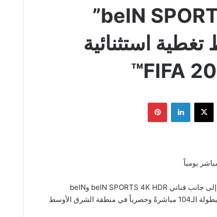
بين اسبورت “beIN SPORTS”
طية استثنائية
يسبوك
‫X
لينكدإن
بينتيريست
ست قنوات من باقة beIN SPORTS MAX، إلى جانب قناتي beIN SPORTS 4K HDR وbeIN
SPORTS الإخبارية، ستنقل جميع مباريات البطولة الـ104 مباشرةً وحصرياً في منطقة الشرق الأوسط