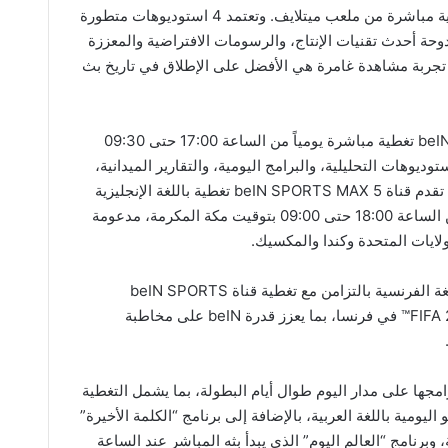
في حين يُبث الحفل الختامي والمباراة النهائية مباشرة من ملعب ميتلايف. وتعتمد 4 استوديوهات متطورة
المقر الرئيسي لـ beIN في الدوحة أحدث تقنيات الإنتاج، والرسومات الافتراضية والمعززة
 تجربة مشاهدة غامرة هي الأفضل على الإطلاق في تاريخ بث
وتوفر القنوات العربية beIN SPORTS MAX 1-4 تغطية مباشرة يومياً من الساعة 17:00 حتى 09:30
ديوهات التحليلية، والبرامج اليومية، والتقارير الميدانية،
والفقرات الخاصة قبل المباريات وبعدها. كما تقدم قناة beIN SPORTS MAX 5 تغطية باللغة الإنجليزية
من داخل الاستوديو لمدة 15 ساعة يومياً، من الساعة 18:00 حتى 09:00 بتوقيت مكة المكرمة، مدعومة
ولايات المتحدة وكندا والمكسيك.
وتخصص beIN SPORTS MAX 6 تغطية باللغة الفرنسية بالتزامن مع تغطية قناة beIN SPORTS
France، الناقل الرسمي لكأس العالم FIFA 2026™ في فرنسا، بما يعزز قدرة beIN على مخاطبة
beIN SPORTS MA الست برامجها على مدار اليوم طوال أيام البطولة، بما يشمل التغطية
اليومية باللغة العربية، بالإضافة إلى برنامج “الكلمة الأخيرة”
ت مكة المكرمة، وبرنامج “العالم اليوم” الذي يبدأ بثه المباشر عند الساعة