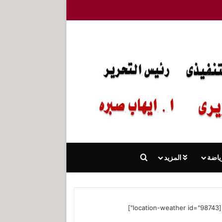
بحث عن
ياضة
المزيد
[location-weather id="98743"]