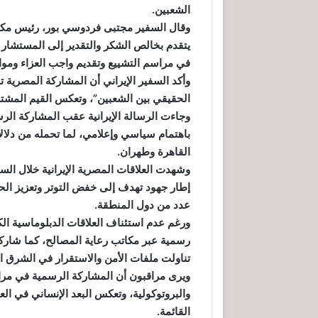
الشعبين.
وقال السفير مجتبى فردوسي بور، رئيس مكتب
يتقدم بخالص الشكر والتقدير إلى المستشا
في مراسم التشييع وتقديم واجب العزاء وموا
وأكد السفير الإيراني أن المشاركة المصرية تركت
الحقيقي بين الشعبين”، وتعكس القيم المشتر
وجاءت الرسالة الإيرانية عقب المشاركة ا
باهتمام سياسي وإعلامي، لما تحمله من دلال
القاهرة وطهران.
وشهدت العلاقات المصرية الإيرانية خلال الس
إطار جهود تهدف إلى خفض التوتر وتعزيز الحو
عدد من دول المنطقة.
ورغم عدم استئناف العلاقات الدبلوماسية الك
رسمية عبر مكاتب رعاية المصالح، كما شاركتا
تناولت ملفات الأمن والاستقرار في الشرق ا
ويرى مراقبون أن المشاركة الرسمية في مراس
والبروتوكولية، وتعكس البعد الإنساني في الع
القائمة.