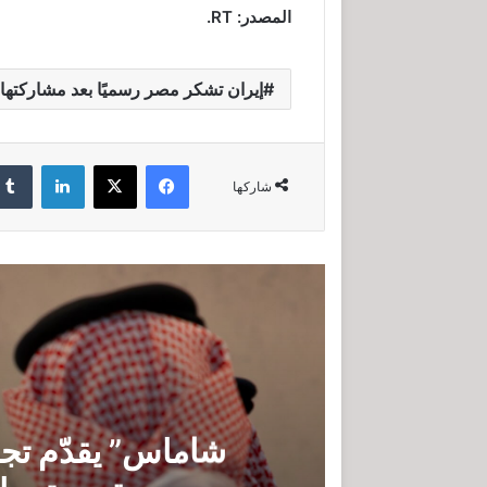
المصدر: RT.
إيران تشكر مصر رسميًا بعد مشاركتها
فيسبوك
‫X
لينكدإن
شاركها
شاماس” يقدّم تجرب