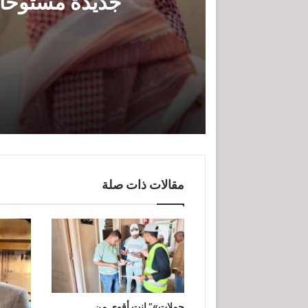
جديدة مستوحاة 
شاماس” يقدّم تجربة مسائية راقية مع
عُمان تؤكد التزامها بدعم اتفاقيَّة الأُمم 
مقالات ذات صلة
مراسم اربعين ليست كسابقاتها
حملات»” انت أقوى من