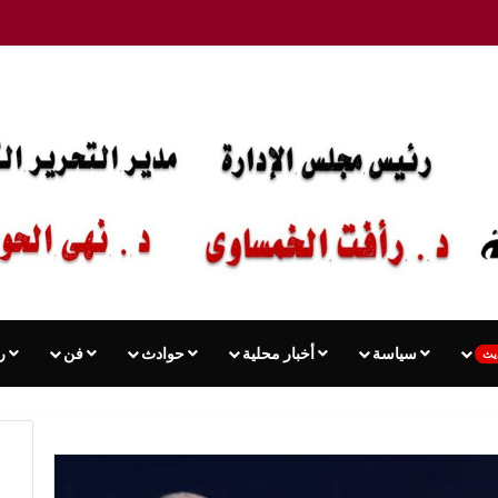
سياسة
أخبار محلية
حوادث
فن
ر
يث