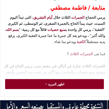
متابعة / فاطمة مصطفي
يرمي الحجاج
الجمرات
الثلاث خلال
أيام التشريق
، التى تبدأ اليوم
السبت، حيث يبدأ الحاج بالجمرة الصغرى، ثم الوسطى، ثم الكبرى
“العقبة”، يرمي كل واحدة ب
سبع حصيات
قائلاً مع كل رمية: “
بسم الله
،
والله أكبر” ، ويدعو بعد كل جمرة ما عدا جمرة العقبة الكبرى، يرفع
يديه مستقبلاً
الكعبة
ويدعو بما شاء.
فما هى
الجمرات الثلاث
؟
الجمرات الثلاث عبارة عن أماكن في مشعر منى، يرمي الحاج في كل
موضع سبع حصيات، والواحدة منها أكبر من حجم حبة الحمص وأصغر
من حبة البندق، وكانت تلك الأماكن في صدر الإسلام أماكن لا يوجد
اظهر المزيد
لها معالم، ثم عمل عند كل موضع شاخص “عمود مربع” وحوض يحيط
بالشاخص، ليدل على مكان الرمي.بالنسبة لوقت رمي الجمرات؛
فيبدأ الرمي من زوال الشمس “وقت أذان الظهر” إلى طلوع فجر
اليوم التالي ولكن السنة بين الزوال والغروب.