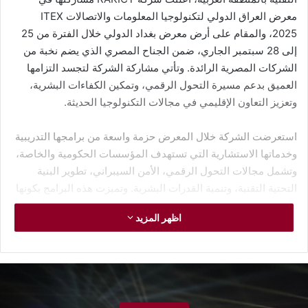
معرض العراق الدولي لتكنولوجيا المعلومات والاتصالات ITEX
2025، والمقام على أرض معرض بغداد الدولي خلال الفترة من 25
إلى 28 سبتمبر الجاري، ضمن الجناح المصري الذي يضم نخبة من
الشركات المصرية الرائدة. وتأتي مشاركة الشركة لتجسد التزامها
العميق بدعم مسيرة التحول الرقمي، وتمكين الكفاءات البشرية،
وتعزيز التعاون الإقليمي في مجالات التكنولوجيا الحديثة.
استعرضت الشركة خلال المعرض حزمة واسعة من برامجها التدريبية
وخدماتها الاستشارية التي تستهدف المؤسسات الحكومية والخاصة،
وتشمل مجالات التحول الرقمي، الأمن السيبراني، تطوير البنية
التحتية التقنية، وتنمية القدرات البشرية. وتميزت هذه البرامج بكونها
مرنة وعملية، تعتمد على مناهج عالمية معتمدة، بما يتيح للكوادر
اظهر المزيد
العربية اكتساب المهارات اللازمة لمواكبة الثورة الرقمية وتسريع
وتيرة التغيير المؤسسي.
أكد المهندس علاء سعفان، الرئيس التنفيذي لشركة RAKICT، في
تصريح صحفي بهذه المناسبة: “إن مشاركتنا في معرض ITEX العراق