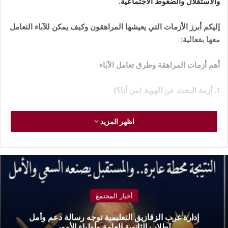
والاستقلال والضغوط الاجتماعية.
إليكم أبرز الأزمات التي يعيشها المراهقون وكيف يمكن للآباء التعامل
معها بفعالية:
أهم أزمات المراهقة وطرق تعامل الآباء
1. أزمة البحث عن الهوية (من أنا؟)
ما هي الأزمة؟
اظهر المزيد
يسعى المراهق لاكتشاف هويته المستقلة وشخصيته وقيمه، وقد يمر
بمرحلة تجريب الأدوار المختلفة (في المظهر، السلوك، الأصدقاء)
للوصول إلى الشعور بالذات. هذا يؤدي إلى تقلبات سريعة في
الاهتمامات والمزاج.
أخبار المجتمع
كيف يتعامل الآباء؟
إدارة غرب الزقازيق التعليمية توجه رسالة دعم وأمل
لطلاب الثانوية العامة وأولياء الأمور