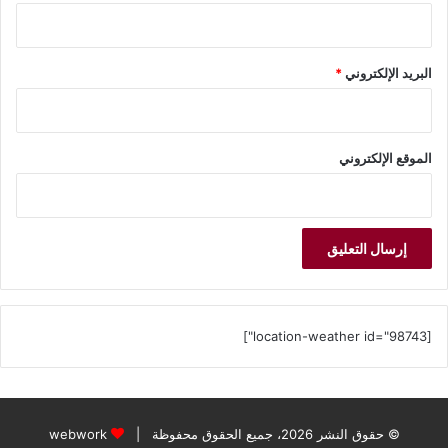
التفاوض لا الإملاء: بدلاً من إصدار الأوامر، استخدم أسلوب التفاوض
ومنحه خيارات. على سبيل المثال: “هل تفضل إنهاء واجباتك قبل
البريد الإلكتروني
*
العشاء أم بعده؟”
منح الاستقلالية التدريجية: اسمح له باتخاذ قرارات في أمور حياته
الشخصية (مثل اختيار ملابسه، ترتيب غرفته)، مع الاحتفاظ بحق
الموقع الإلكتروني
الإشراف على القرارات الكبيرة والخطيرة.
وضع الحدود بوضوح: حدد العواقب بشكل واضح ومناسب قبل حدوث
الخطأ، والتزم بتطبيقها بهدوء وحزم عند انتهاك القواعد المتفق عليها.
3. أزمة الضغوط الاجتماعية ومكانة الأقران
[location-weather id="98743"]
ما هي الأزمة؟
تصبح آراء الأصدقاء أكثر أهمية من آراء العائلة. يشعر المراهق
بضرورة “التكيف” والاندماج مع مجموعته، ما قد يدفعه إلى سلوكيات
© حقوق النشر 2026، جميع الحقوق محفوظة |
webwork