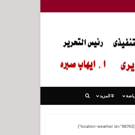
بحث عن
ياضة
المزيد
[location-weather id="98743"]