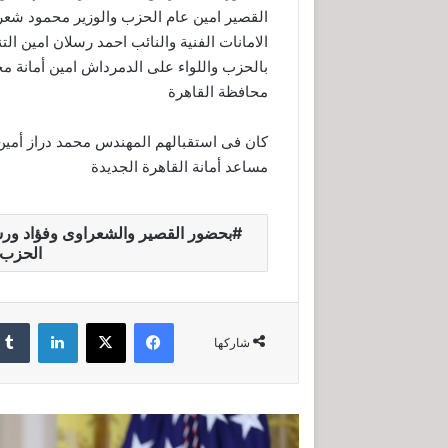
القصير امين عام الحزب والوزير محمود شعرا
الامانات الفنية والنائب احمد رسلان امين ا
بالحزب واللواء على الدمرداش امين أمانة مح
محافظة القاهرة
كان فى استقبالهم المهندس محمد دراز أمين 
مساعد أمانة القاهرة الجديدة
بحضور القصير والشعراوى وفؤاد ورسل
الحزب أ
فيسبوك
‫X
لينكدإن
شاركها