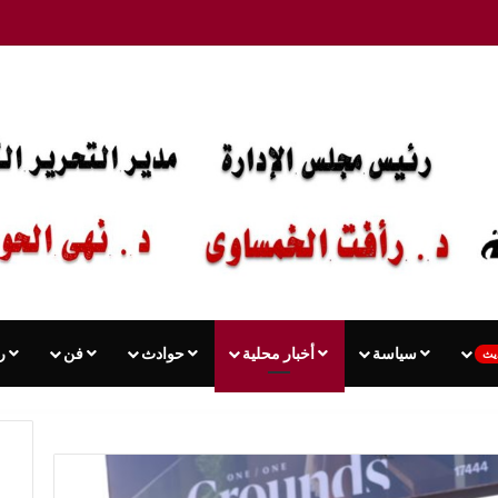
سياسة
أخبار محلية
حوادث
فن
ر
يث