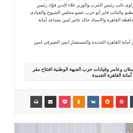
وى نائب رئيس الحزب والوزير علاء الدين فؤاد رئيس
لتنظيم والنائب فايز أبو حرب عضو مجلس الشيوخ والقيادى
افظة القاهرة والاستاذ خالد عامر امين مساعد أمانة
أمانة القاهرة الجديدة والمستشار ايمن الصيرفى امين
ان وعامر وقيادات حزب الجبهة الوطنية افتتاح مقر
مانة القاهرة الجديدة
بينتيريست
Odnoklassniki
‫Pocket
مشاركة عبر البريد
طباعة