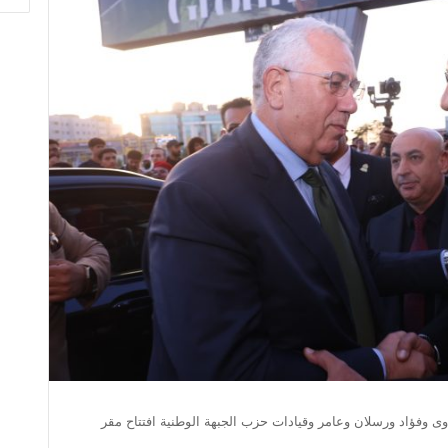
ى وفؤاد ورسلان وعامر وقيادات حزب الجبهة الوطنية افتتاح مقر