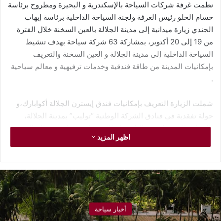
نظمت غرفة شركات السياحة بالإسكندرية و البحيرة ومطروح برئاسة
حسام الحلو رئيس الغرفة ولجنة السياحة الداخلية برئاسة إيهاب
الجندي زيارة ميدانية إلى مدينة الجلالة بالعين السخنة خلال الفترة
من 19 إلى 20 أكتوبر، بمشاركة 63 شركة سياحة بهدف تنشيط
السياحة الداخلية إلى مدينة الجلالة و العين السخنة والتعريف
بإمكانيات المدينة من طاقة فندقية وخدمات ترفيهية و معالم سياحية
.
شملت الزيارة التعريف بإمكانيات فندق إيسترن الجلالة أكوابارك،و
جولة تفقدية في فنادق الشركة الوطنية “توليب” بمدينة الجلالة،
بالإضافة إلى جولة عبر التليفريك للاستمتاع بمشاهدة معالم المدينة
اظهر المزيد
ومنشآتها السياحية الحديثة.
ومن جانبه قال إيهاب الجندي رئيس لجنة السياحة الداخلية بغرفة
شركات السياحة بالإسكندرية و البحيرة ومطروح إن الهدف من هذه
الرحلة هو تعريف اصحاب ممثلي شركات السياحة بأحدث المنشآت
السياحية المتميزة بالمنطقة، في إطار الجهود المشتركة لتطوير
أخبار سياحة
المقاصد الداخلية وجذب مزيد من الحركة السياحية إليها.