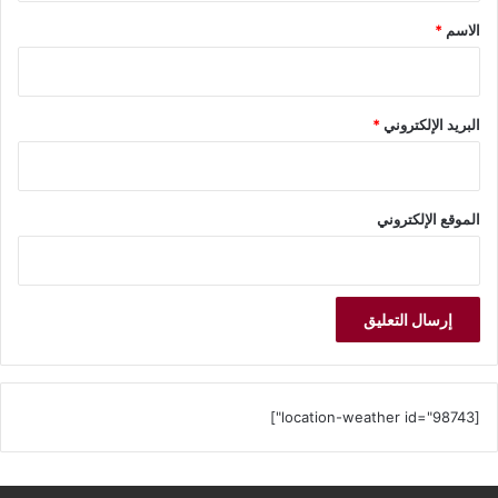
*
الاسم
*
غرفة شركات السياحة بالإسكندرية تنظم زيارة من ٦٣
شركة لمدينة الجلالة بهدف تنشيط السياحة
البريد الإلكتروني
*
الموقع الإلكتروني
[location-weather id="98743"]