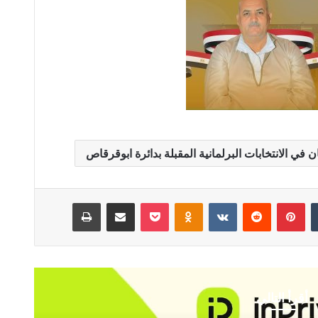
في الانتخابات البرلمانية المقبلة بدائرة ابوقرقاص
بينتيريست
Odnoklassniki
‫Pocket
مشاركة عبر البريد
طباعة
أقرأ التالي