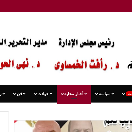
سياسة
أخبار محلية
حوادث
فن
ر
يث