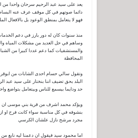
يعد على سيد عبد الرحيم سرحان واحدا من ابن
دائما صوتهم في كل موقف عرف عنه البساطة 
فهو لا يتعامل بمنطق الوعود بل بالافعال ال
منذ سنوات كان له دور بارز في دعم الخدمات
وساهم في حل العديد من مشكلات المياه و
والمستشفيات كما دعم عددا كبيرا من الش
المحافظة
وتقول سالي حسام احدى الشابات من ابوقرقاص
البلد بحق تضيف اننا بنختار على سيد عبد الر
حد ودايما بيسمع للناس وبيتعامل بتواضع واحت
ويؤكد محمد اشرف من قرية بني موسى ان عب
بنشوفه في كل مناسبة سواء كانت فرح او ازمة
مجرد مرشح نازل علشان الكرسي
اما محمود سيد فيقول ان دعمنا ليه نابع م