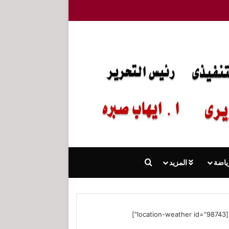
بحث عن
ياضة
المزيد
[location-weather id="98743"]