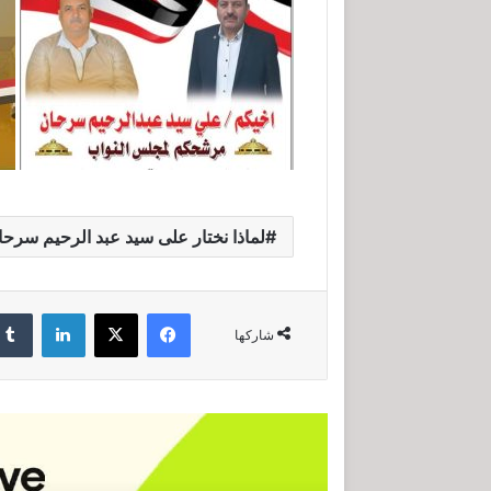
لماذا نختار على سيد عبد الرحيم سرحان 
فيسبوك
‫X
لينكدإن
شاركها