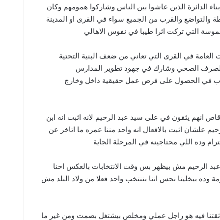
اء الدائرة الذين عاشوا بين الناس وشاركوا همومهم وكان
والتواضع والقرب من الجميع سواء في القرى او المدينة
ملموسة التي تركت اثرا طيبا في نفوس الاهالي
 العامة في القرى التي تعاني من ضعف البنية التحتية
الصرف الصحي وشارك في جهود تطوير المدارس
باب في الحصول على فرص عمل حقيقية داخل وخارج
 انهم يثقون في على سيد عبد الرحيم لانه اثبت انه ابن
حيم علشان اثبت بالافعال انه واحد مننا عمره ما اتاخر عن
رام وده اللي محتاجينه في المرحلة الجاية
د الرحيم مش بيظهر بس وقت الانتخابات بالعكس احنا
 وده بيخلينا نحس اننا بننتخب واحد فعلا من ولاد البلد مش
ن ثقتنا فيه هو راجل عملي ومخلص بيشتغل بصمت ومن غير ما