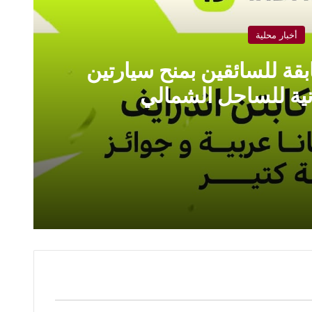
أخبار محلية
قة للسائقين بمنح سيارتين
ية للساحل الشمالي
 سيارتين ورحلات مجانية للساحل الشمالي
في ختام يومه الأول.. معرض “FRANEX 2026” بالقاهرة يشهد تكريم شركاء النجاح وتأكيداً على عمق الشراكة الاقتصادية المصرية السعودية