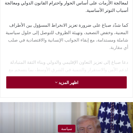
لمعالجة الأزمات على أساس الحوار واحترام القانون الدولي ومعالجة
أسباب التوتر الأساسية.
كما شدّد صباغ على ضرورة تعزيز الانخراط المسؤول بين الأطراف
المعنية، وخفض التصعيد، وتهيئة الظروف للتوصل إلى حلول سياسية
شاملة ومستدامة، مع إبقاء الجوانب الإنسانية والاقتصادية في صلب
أي مقاربة.
دعا صباغ إلى تعزيز التعاون الإقليمي والدولي وبناء الثقة المتبادلة
لدعم الأمن والاستقرار والتنمية في الشرق الأوسط، بما ينسجم مع
تطلعات شعوب المنطقة.
اظهر المزيد
المجلس الأميركي : ندعو للوصول إلى حلول شاملة
ومستدامة لأزمات المنطقة
سياسة