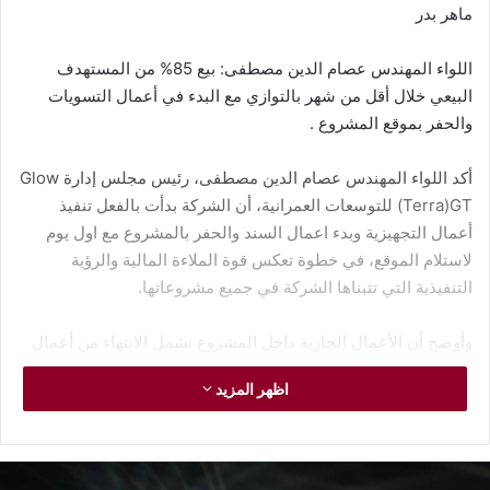
ماهر بدر
اللواء المهندس عصام الدين مصطفى: بيع 85% من المستهدف
البيعي خلال أقل من شهر بالتوازي مع البدء في أعمال التسويات
والحفر بموقع المشروع .
أكد اللواء المهندس عصام الدين مصطفى، رئيس مجلس إدارة Glow
Terra)GT) للتوسعات العمرانية، أن الشركة بدأت بالفعل تنفيذ
أعمال التجهيزية وبدء اعمال السند والحفر بالمشروع مع اول يوم
لاستلام الموقع، في خطوة تعكس قوة الملاءة المالية والرؤية
التنفيذية التي تتبناها الشركة في جميع مشروعاتها.
وأوضح أن الأعمال الجارية داخل المشروع تشمل الانتهاء من أعمال
التسويات على كامل مسطح المشروع، إلى جانب التجهيز لبدء
اظهر المزيد
أعمال سند الجوانب بالتوازي مع أعمال الحفر، بهدف الوصول إلى
كامل منسوب الحفر خلال أقل من 6 أشهر، تمهيدًا لبدء المرحلة
التالية الخاصة بالأعمال الإنشائية قبل نهاية العام الجاري بإذن الله.