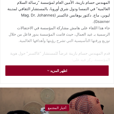
المهندس حسام بازينة، الأمين العام لمؤسسة “رسالة السلام
العالمية” في النمسا ودول شرق أوروبا، بالمستشار الثقافي لمدينة
ليوبن، ماج. دكتور يوهانس غاكسنر (Mag. Dr. Johannes
Gsaxner).
​جاء هذا اللقاء على هامش مشاركة المؤسسة في الاحتفالات
الرسمية بـ عيد العمال، حيث قامت المؤسسة بدور فاعل من خلال
توزيع ورقتها التأسيسية التي تشرح رؤيتها وأهدافها العالمية.
​قدم المهندس حسام بازينة عرضاً للمستشار “غاكسنر” حول هوية
المؤسسة، ركز فيه على:
​الأهداف الإنسانية العميقة: الساعية لتعزيز الحوار الثقافي وتجسير
اظهر المزيد
المسافات بين الشعوب.
​الرؤية العالمية: المتمثلة في جعل السلام سلوكاً إنسانياً شاملاً يتجاوز
كافة الحدود.
​الدور الميداني: للتعريف بنشاطات المؤسسة وتوسعها في النمسا
ومنطقة شرق أوروبا.
أخبار المجتمع
الجدير بالذكر أن المستشار الدكتور يوهانس غاكسنر