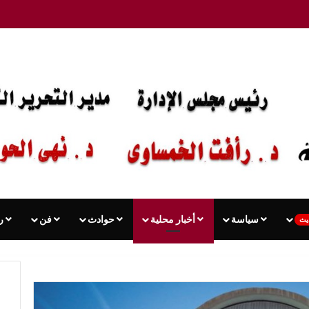
سياسة
أخبار محلية
حوادث
فن
ر
يث