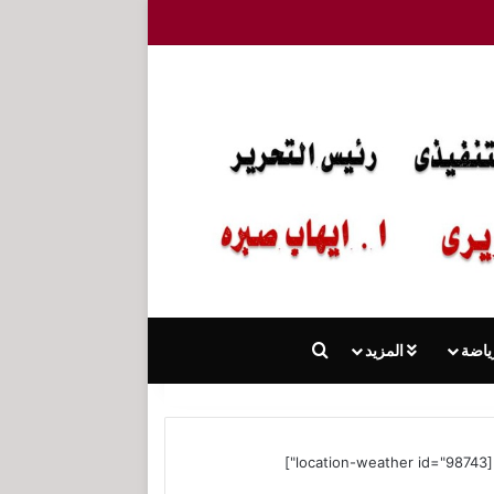
بحث عن
ياضة
المزيد
[location-weather id="98743"]