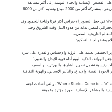
ى القصص الإنسانية والحياة اليومية، إلى أكبر مسابقة
تصوير بالموبايل تنظمها vivo في السوق الأفريقي، بمشاركة أكثر من 2000 مبدع وتقديم أكثر من 6000
وشهدت المسابقة تفاعلًا واسعًا عكس رؤية vivo في جعل التصوير الاحترافي أكثر قربًا وإتاحة للجميع. وقد
لجغرافي لمصر، بداية من هدوء النيل وقت الشروق وحتى
معالم التاريخية المصرية.
ام وعضو لجنة التحكيم:
 vivo the moment أن التصوير الحقيقي يعتمد على الرؤية والإحساس والقدرة على سرد
لهواتف الذكية اليوم أداة قوية للإبداع والتعبير.”
ات رئيسية تشمل تصوير الشارع، والبورتريه، والسفر،
لجودة الفنية، والإبداع، والتأثير الإنساني، والهوية الثقافية.
وفاز بالجائزة الذهبية أشرف محمد عن صورته “Where Stories Come to Life”، والتي أشادت لجنة
يدية والمشاعر الإنسانية بصورة مؤثرة وعميقة.