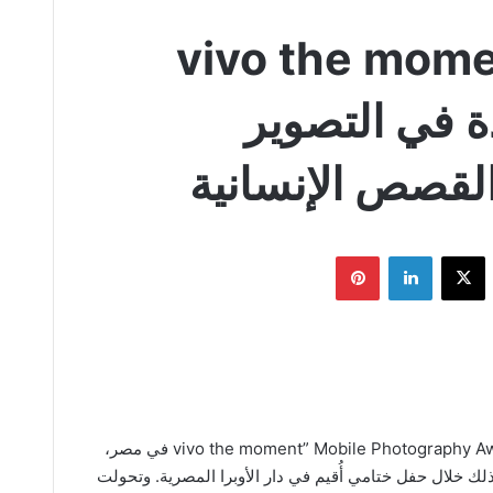
vivo the moment 
ة في التصوير
القصص الإنسانية
يسبوك
‫X
لينكدإن
بينتيريست
اختتمت vivo فعاليات مسابقة “vivo the moment” Mobile Photography Awards 2026 في مصر،
وير، وذلك خلال حفل ختامي أُقيم في دار الأوبرا المصرية. وتحولت