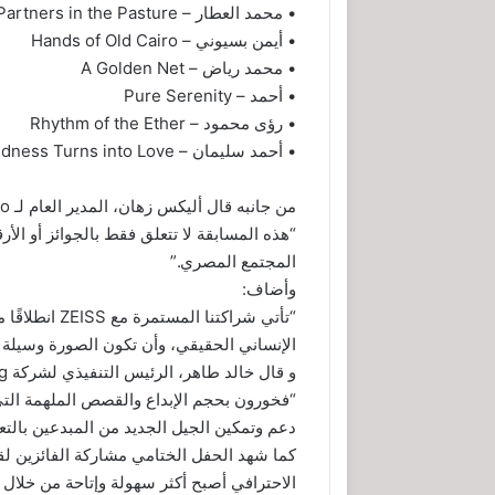
• محمد العطار – Partners in the Pasture
• أيمن بسيوني – Hands of Old Cairo
• محمد رياض – A Golden Net
• أحمد – Pure Serenity
• رؤى محمود – Rhythm of the Ether
• أحمد سليمان – Where Tiredness Turns into Love
من جانبه قال أليكس زهان، المدير العام لـ vivo مصر:
“هذه المسابقة لا تتعلق فقط بالجوائز أو ال
المجتمع المصري.”
وأضاف:
“تأتي شراكتنا
الإنساني الحقيقي، وأن تكون الصورة وسيلة 
و قال خالد طاهر، الرئيس التنفيذي لشركة Phlog:
دعم وتمكين الجيل الجديد من المبدعين بالتعاون م
كما شهد الحفل الختامي مشاركة الفائزين ل
الاحترافي أصبح أكثر سهولة وإتاحة من خلال ا