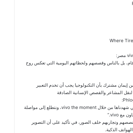
أرقام، بل بالناس وقصصهم ولحظاتهم اليومية التي تعكس روح
 المستمرة مع ZEISS انطلاقًا من إيمان مشترك بأن التكنولوجيا يجب أن تخدم التعبير
لنقل المشاعر والقصص الإنسانية الصادقة
“فخورون بحجم الإبداع والقصص الملهمة التي شهدناها من خلال vivo the moment، ونتطلع إلى مواصلة
ع vivo.”
قصصهم وتجاربهم خلف الصور، في تأكيد على أن التصوير
لهواتف الذكية.