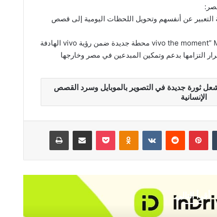
 تمنح الجميع فرصة التعبير عن أنفسهم وتحويل اللحظات اليومية إلى قصص
وتُعد “vivo the moment” Mobile Photography Awards 2026 محطة جديدة ضمن رؤية vivo الهادفة
مرار التزامها بدعم وتمكين المبدعين في مصر وخارجها
زة vivo the moment 2026 تُشعل ثورة جديدة في التصوير بالموبايل وسرد القصص
الإنسانية
بينتيريست
Odnoklassniki
‫Pocket
مشاركة عبر البريد
طباعة
أقرأ التالي