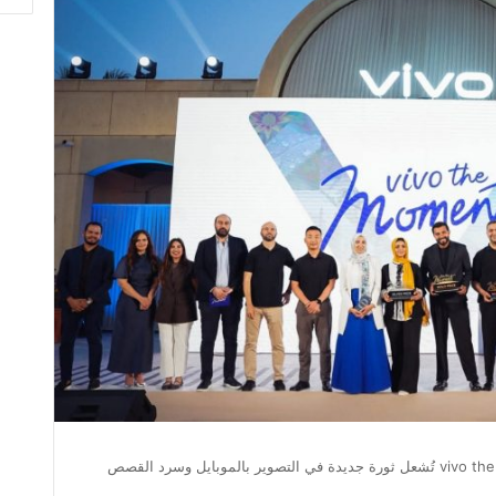
جائزة vivo the moment 2026 تُشعل ثورة جديدة في التصوير بالموبايل وسرد القصص