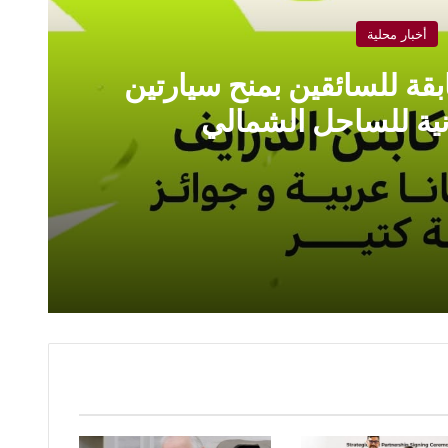
أخبار محلية
قة للسائقين بمنح سيارتين
ية للساحل الشمالي
 سيارتين ورحلات مجانية للساحل الشمالي
في ختام يومه الأول.. معرض “FRANEX 2026” بالقاهرة يشهد تكريم شركاء النجاح وتأكيداً على عمق الشراكة الاقتصادية المصرية السعودية