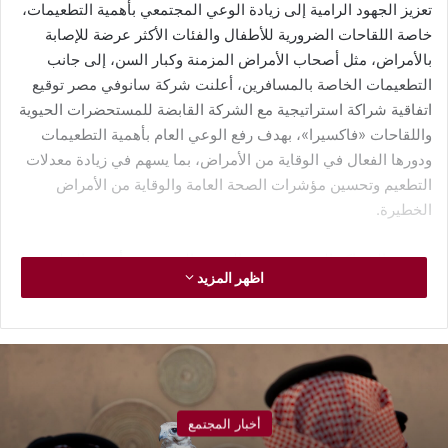
تعزيز الجهود الرامية إلى زيادة الوعي المجتمعي بأهمية التطعيمات،
خاصة اللقاحات الضرورية للأطفال والفئات الأكثر عرضة للإصابة
بالأمراض، مثل أصحاب الأمراض المزمنة وكبار السن، إلى جانب
التطعيمات الخاصة بالمسافرين، أعلنت شركة سانوفي مصر توقيع
اتفاقية شراكة استراتيجية مع الشركة القابضة للمستحضرات الحيوية
واللقاحات «فاكسيرا»، بهدف رفع الوعي العام بأهمية التطعيمات
ودورها الفعال في الوقاية من الأمراض، بما يسهم في زيادة معدلات
التطعيم وتحسين مؤشرات الصحة العامة والوقاية من الأمراض
الخطيرة.
وتهدف الشراكة إلى دعم جهود التوعية المجتمعية بأهمية التطعيم
اظهر المزيد
كوسيلة فعالة للوقاية من الأمراض، من خلال إتاحة معلومات موثوقة
حول اللقاحات، وتصحيح المفاهيم المغلوطة، وتشجيع السلوكيات
الصحية الوقائية. كما تشمل الشراكة تنفيذ حملات توعوية حول أهمية
التطعيمات والأمراض التي يمكن الوقاية منها من خلال اللقاحات،
وذلك عبر وسائل التواصل الاجتماعي والمنصات الرسمية لفكسيرا،
مدعومة بمواد تثقيفية يتم استخدامها وتوزيعها خلال الأنشطة
أخبار المجتمع
والحملات التوعوية المختلفة.