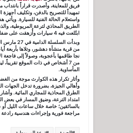
فريق للمعاينة، وأصدرت قراراً بانتداب
تمهيداً للتصريح بالدفن، وتكليف أجهزة
واستعلام الحالة الفنية للسيارة. ويأتي ه
الطريق المحاذي لترعة المريوطية، والذي
ابتُلعت فيه 4 سيارات وأُزهقت على ضفافه 18 روحاً.
من قرية منشأة دهشور، وتلاها بأربعة أ
نجا طاقمها بأعجوبة، وصولاً إلى فاجعة 
من 7 أشخاص في ذات الموقع تقريباً، 
المأساوية.
وأثار تكرار هذه الكوارث موجة من الغ
وأهالي الجيزة، بضرورة تدخل الجهات الت
الطرق المحاذية للمجاري المائية. وأشار 
امتداد الترعة، وضيق المسار في بعض الم
بالسائقين؛ خاصة خلال ساعات الليل أو
مراجعة فورية وإجراءات هندسية رادعة 
الجيزة
ترعة المريوطية