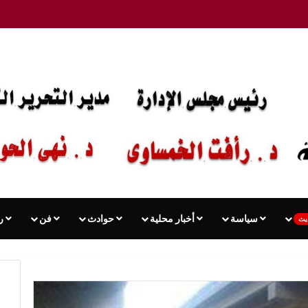
سياسة
أخبار محلية
حوادث
فن
ر
يث