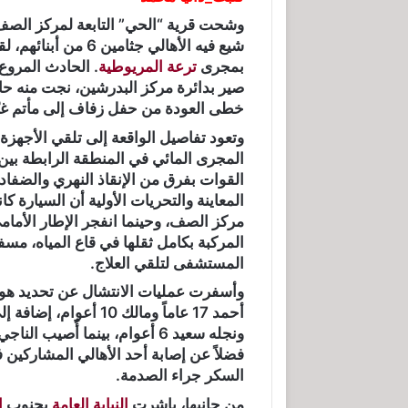
وشحت قرية “الحي” التابعة لمركز الصف
شيع فيه الأهالي جث
بمجرى
ترعة المريوطية
. الحادث المروع
صير بدائرة مركز البدرشين، نجت منه حال
خطى العودة من حفل زفاف إلى مأتم غيّر 
وتعود تفاصيل الواقعة إلى تلقي الأجهزة 
المجرى المائي في المنطقة الرابطة بين 
القوات بفرق من الإنقاذ النهري والضفاد
المعاينة والتحريات الأولية أن السيارة
مركز الصف، وحينما انفجر الإطار الأما
المركبة بكامل ثقلها في قاع المياه، م
المستشفى لتلقي العلاج.
ونجله سعيد 6 أعوام، بينما أ
السكر جراء الصدمة.
من جانبها، باشرت
النيابة العامة
بجنوب
ا