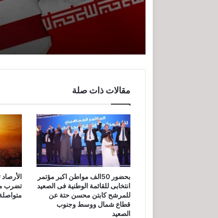
رهان الممكن وعقدة الجغرافيا: قراءة 
الشرق الأوسط بين كفي رحى
مقالات ذات صلة
مهرجان جوائز المعماريين العرب يختتم
الأرصاد 
بحضور 50الف مواطن اكبر مؤتمر
انتخابى للقائمة الوطنية فى الصعيد
متواصلة
للمرشح كابتن محسن حتة عن
قطاع شمال ووسط وجنوب
الصعيد