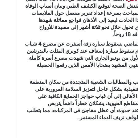
 مفتش الصحة لتوقيع الكشف الطبي وبيان أسباب الوفاة
 المباحث بسرعة إعداد تقرير مفصل حول الملابسات
ذا الحادث ليعيد إلى الأذهان فواجع مماثلة شهدها
 تحول خلال نحو ثلاثة أشهر إلى مصيدة للأرواح
وبدأت السلسلة الدامية في 27 مارس الماضي بسقوط سيارة زفة أسفرت عن مصرع 4 شباب
يام سقوط سيارة إسعاف عند كوبري المثلث بالبدرشين
الأول من يونيو الجاري التي شهدت مصرع أسرة كاملة
لينتهي المشهد بضحايا الأمس الذين رفعوا الحصيلة
ضب والمطالبات الشعبية المتجددة من سكان المنطقة
نفيذية بشكل عاجل لتعزيز السلامة المرورية على
الأهالي إلى أن غياب حواجز الحماية الكافية على
قاطع الحيوية، يشكلان خطراً داهماً يتربص
 عند حدوث أي عطل مفاجئ في المركبات، مما يتطلب
لوقف نزيف الدماء المستمر.