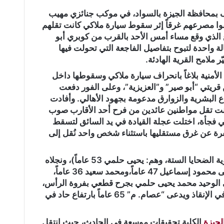
 بمحافظة الجيزة بالسواد، في موكب جنائزي مهيب
امين 6 من أبنائهم، لقوا مصرعهم غرقاً إثر سقوط سيارة ملاكي كانت تقلهم
 الذي وقع مساء أمس الأحد بالقرب من كوبري أبو
ة واحدة لتبوح بتفاصيل الفاجعة التي تحولت فيها
ملامح القرية الهادئة.
الأمنية بلاغاً بانحراف سيارة ملاكي وسقوطها داخل
قريتي “أبو صير” و”العزيزية”، وعلى الفور دفعت
ع البشرية والزوارق مدعومة بجهود الأهالي. وأفادت
 كانت تقل مواطنين عائدين من فرح أحد الأقارب صوب
مي فجأة، اختلت عجلة القيادة في يد السائق لتسقط
سفرة عن غرق مستقليها باستثناء شخص واحد نُقل إلى
وأسفرت عمليات الانتشال عن تحديد هوية الضحايا الستة، وهم: يحيى حلمي 53 عاماً)، ونجلاه
أحمد 17 عاماً ومالك 10 أعوام، إضافة إلى محمود إسماعيل 47 عاماً،ومحمد سعيد 36 عاماً،
ُصيب الناجي الوحيد محمد يحيى حلمي بجرح قطعي بفروة الرأس،
فضلاً عن إصابة أحد الأهالي المشاركين في الإنقاذ ويدعى “عصام. م” 65 عاماً بارتفاع حاد في
لجيزة
الكلية تحقيقات موسعة في الحادث، حيث انتقل