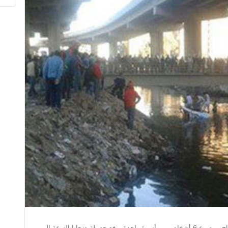
المريوطية تواصل حصد الأرواح.. مصرع 6 أشخاص من أسرة واحدة يرفع حصيلة ضحايا الترعة إلى