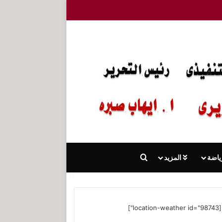
بحث عن
ياضة
المزيد
[location-weather id="98743"]