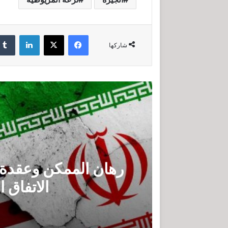
فيسبوك
‫X
لينكدإن
شاركها
رهان الممكن وعقدة ا
الاتفاق ا