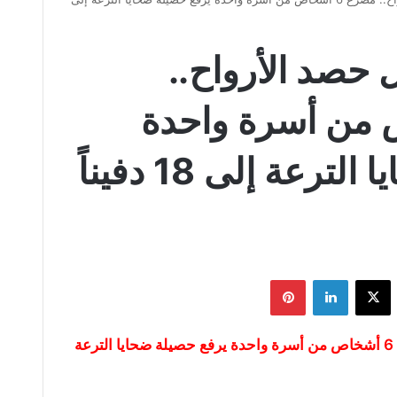
 حصد الأرواح..
شخاص من أسرة واحدة
يرفع حصيلة ضحايا الترعة إلى 18 دفيناً
يسبوك
‫X
لينكدإن
بينتيريست
المريوطية تواصل حصد الأرواح.. مصرع 6 أشخاص من أسرة واحدة يرفع حصيلة ضحايا الترعة