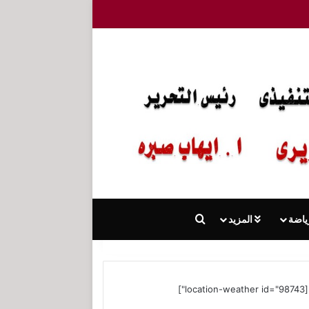
بحث عن
ياضة
المزيد
[location-weather id="98743"]