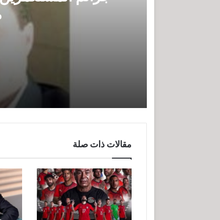
م
جرائم المستعمرين واقتلاع الشعب ا
مها السبع تكتب ما هي القوة
مقالات ذات صلة
مها السبع تكتب عندما تتساقط شجرة 