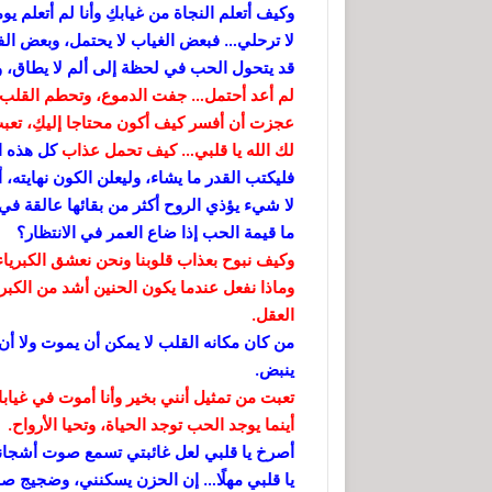
وكيف أتعلم النجاة من غيابكِ وأنا لم أتعلم ي
لا ترحلي… فبعض الغياب لا يحتمل، وبعض الفق
قد يتحول الحب في لحظة إلى ألم لا يطاق، وح
لم أعد أحتمل… جفت الدموع، وتحطم القلب، ون
عجزت أن أفسر كيف أكون محتاجا إليكِ، تعبت 
لك الله يا قلبي… كيف تحمل
عذاب
كل هذه ا
فليكتب القدر ما يشاء، وليعلن الكون نهايته،
لا شيء يؤذي الروح أكثر من بقائها عالقة في 
ما قيمة الحب إذا ضاع العمر في الانتظار؟
وكيف نبوح بعذاب قلوبنا ونحن نعشق الكبرياء
وماذا نفعل عندما يكون الحنين أشد من الكب
العقل.
من كان مكانه القلب لا يمكن أن يموت ولا أن
ينبض.
تعبت من تمثيل أنني بخير وأنا أموت في غيا
أينما يوجد الحب توجد الحياة، وتحيا الأرواح.
أصرخ يا قلبي لعل غائبتي تسمع صوت أشجان
يا قلبي مهلًا… إن الحزن يسكنني، وضجيج ص