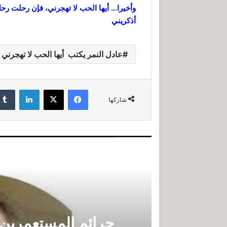
وأخيرا… أيها الحب لا تهجرني، فإن رحلت رح
أذكريني
عادل النمر يكتب أيها الحب لا تهجرني
فيسبوك
‫X
لينكدإن
شاركها
جرائم المستعمرين 