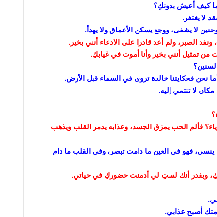
وما كيف أعيش بدونكِ؟
د لا يغتفر.
نين لا يشفى، ووجع يسكن الأعماق ولا يهدأ.
فد الصبر، ولم أعد قادرا على الادعاء أنني بخير.
من تمثيل أنني بخير وأنا أموت في غيابكِ.
لسنين؟
 أما نحن فحكايتنا خالدة تروى في السماء قبل الأرض.
مكان لا تنتمي إليه.
؟
رياء؟ فألم الحب يمزق الجسد، وعذابه يدمر القلب ويذهب
 ينسى، فهو في العين ما دامت تبصر، وفي القلب ما دام
بكِ، وبقدر أنك لستِ لي أدمنت حضوركِ في حياتي.
ي.
متك أصبح عذابي.