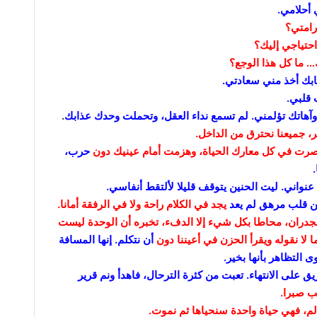
 أحلامي.
رامتي؟
حتياجي إليك؟
ِ… ما كل هذا الوجع؟
ابك أخذ مني سعادتي.
 قلبي.
آهاتك تؤلمني. لم تسمع نداء العقل، وتحملت وحدك
عذابك
.
ر، جميعنا نحترق من الداخل.
تصرت في كل معارك الحياة، وهزمت أمام عينيك دون
حرب،
.
نواني. ليت الحنين يتوقف قليلا لألتقط أنفاسي.
 من قلب مرهق لم يعد
يجد في الكلام راحة ولا في الرفقة أمانا.
لجدران، محاطا بكل شيء إلا الدفء، تخبره أن الوحدة ليست
 لا نقوله ويقرأ الحزن في أعيننا دون
أن نتكلم. إنها المسافة
 التظاهر بأنها بخير.
 على الانتهاء. تعبت من كثرة الترحال، فاهدأ ونم قرير
لب صبرا.
تألم، فهي حياة واحدة سنحياها ثم نموت.