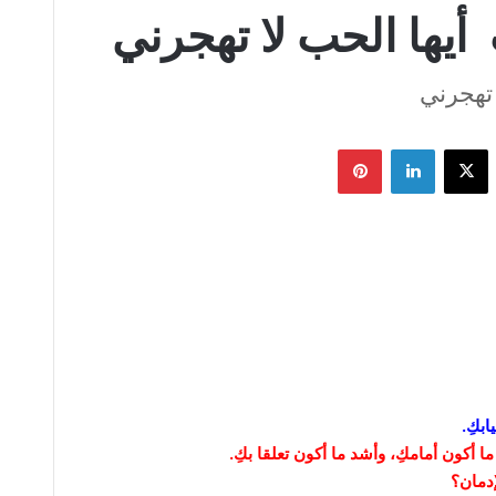
أيها الحب لا تهجرني
 تهجرني
يسبوك
‫X
لينكدإن
بينتيريست
بكِ.
 أكون أمامكِ، وأشد ما أكون تعلقا بكِ.
إدمان؟