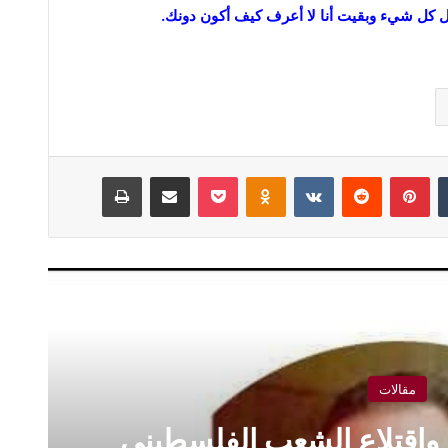
ل كل شيء وبقيت أنا لا أعرف كيف أكون دونك.
بينتيريست
Odnoklassniki
‫Pocket
مشاركة عبر البريد
طباعة
أقرأ التالي
مقالات
واقتلاع الشعب الفلسطيني