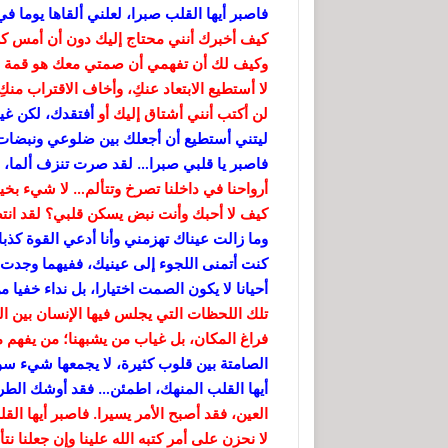
فاصبر أيها القلب صبرا، لعلني ألقاها يوما في
كيف أخبرك أنني محتاج إليك دون أن أمس ك
وكيف لك أن تفهمي أن صمتي معك هو قمة ا
لا أستطيع الابتعاد عنكِ، وأخاف الاقتراب منك
لن أكتب أنني أشتاق إليك أو
أفتقدك، لكن غي
ليتني أستطيع أن أجعلك بين ضلوعي ونبضات
فاصبر يا قلبي صبرا… لقد صرت تنزف ألما، و
أرواحنا في داخلنا تصرخ وتتألم… لا شيء بخي
كيف لا أحبك وأنت نبض يسكن قلبي؟ لقد ان
وما زالت عيناك تهزمني وأنا أدعي القوة كذبا
كنت أتمنى اللجوء إلى عينيك، ففيهما وجدت ع
أحيانا لا يكون الصمت اختيارا، بل نداء خفيا
تلك اللحظات التي يجلس فيها الإنسان بين ا
فراغ المكان، بل غياب من يشبهنا؛ من يفهم ما
الصامتة بين قلوب كثيرة، لا يجمعها شيء سوى
أيها القلب المنهك، اطمئن… فقد أوشك الطريق
العين، فقد أصبح الأمر يسيرا. فاصبر أيها الق
لا نحزن على أمر كتبه الله علينا وإن جعلنا ن