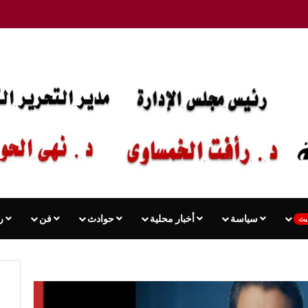
سياسة
أخبار محلية
حوادث
فن
ر
يث